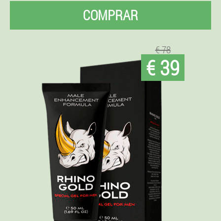
COMPRAR
€ 78
€ 39