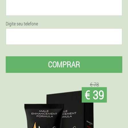
Digite seu telefone
COMPRAR
€ 78
€ 39